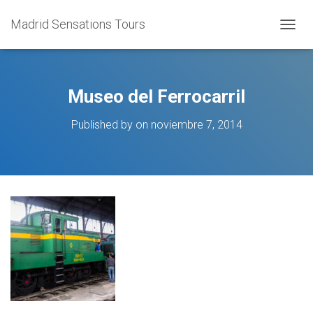
Madrid Sensations Tours
TOGGL
Museo del Ferrocarril
Published by
on
noviembre 7, 2014